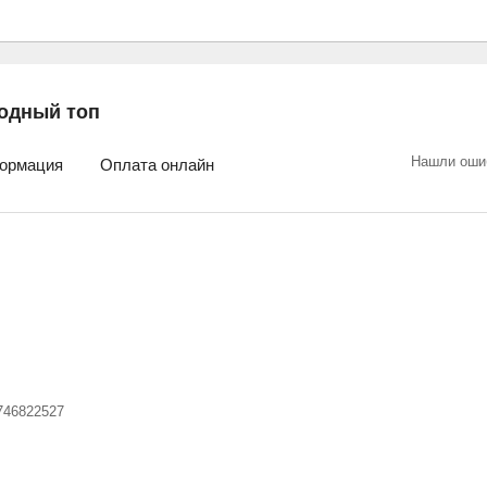
одный топ
Нашли оши
ормация
Оплата онлайн
746822527