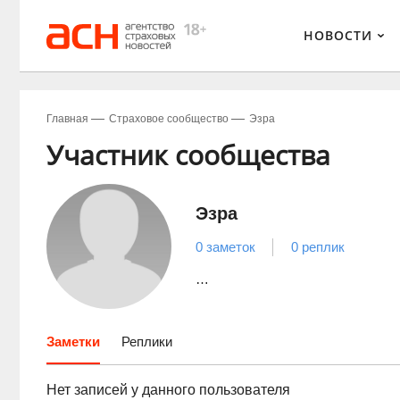
НОВОСТИ
Главная
Страховое сообщество
Эзра
Участник сообщества
Эзра
0 заметок
0 реплик
…
Заметки
Реплики
Нет записей у данного пользователя