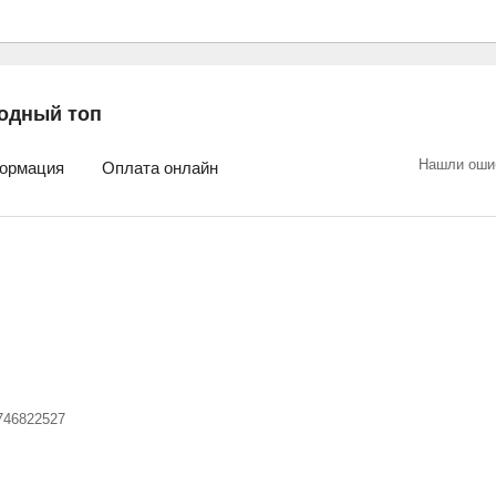
одный топ
Нашли оши
ормация
Оплата онлайн
746822527