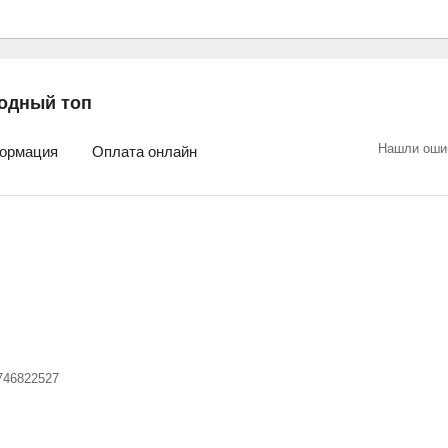
одный топ
Нашли оши
ормация
Оплата онлайн
746822527