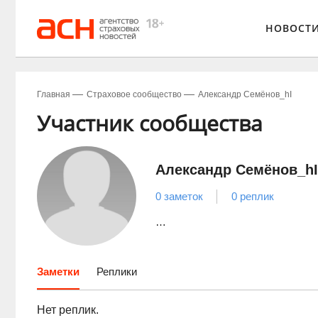
НОВОСТ
Главная
Страховое сообщество
Александр Семёнов_hI
Участник сообщества
Александр Семёнов_hI
0 заметок
0 реплик
…
Заметки
Реплики
Нет реплик.