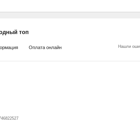
одный топ
Нашли оши
ормация
Оплата онлайн
746822527