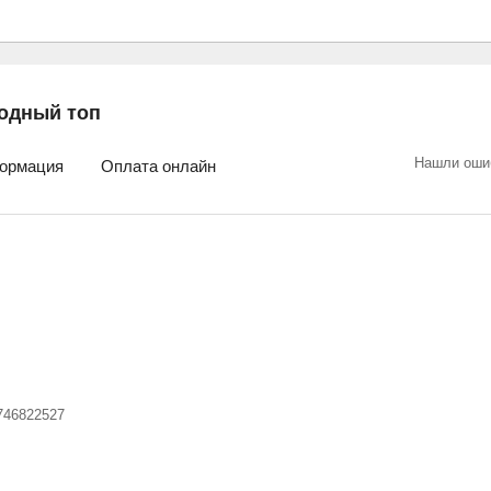
одный топ
Нашли оши
ормация
Оплата онлайн
746822527