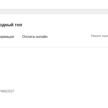
одный топ
Нашли оши
ормация
Оплата онлайн
746822527