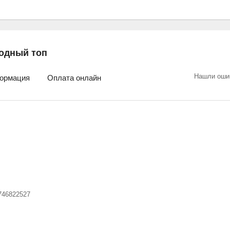
одный топ
Нашли оши
ормация
Оплата онлайн
746822527