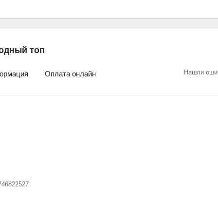
одный топ
Нашли оши
ормация
Оплата онлайн
746822527