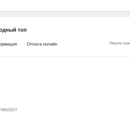
одный топ
Нашли оши
ормация
Оплата онлайн
746822527