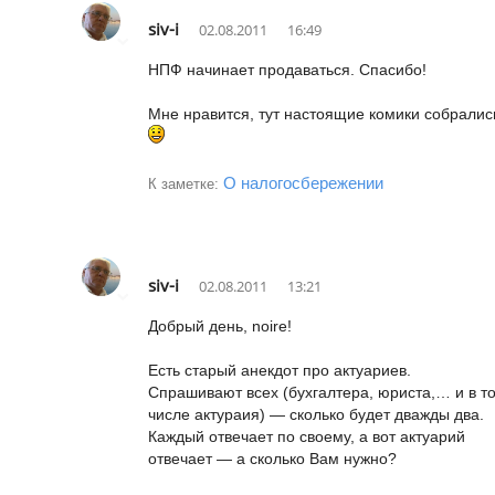
siv-i
02.08.2011
16:49
НПФ начинает продаваться. Спасибо!
Мне нравится, тут настоящие комики собралис
О налогосбережении
К заметке:
siv-i
02.08.2011
13:21
Добрый день, noire!
Есть старый анекдот про актуариев.
Спрашивают всех (бухгалтера, юриста,… и в т
числе актураия) — сколько будет дважды два.
Каждый отвечает по своему, а вот актуарий
отвечает — а сколько Вам нужно?