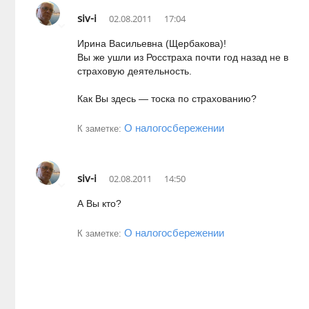
siv-i
02.08.2011
17:04
Ирина Васильевна (Щербакова)!
Вы же ушли из Росстраха почти год назад не в
страховую деятельность.
Как Вы здесь — тоска по страхованию?
О налогосбережении
К заметке:
siv-i
02.08.2011
14:50
А Вы кто?
О налогосбережении
К заметке: