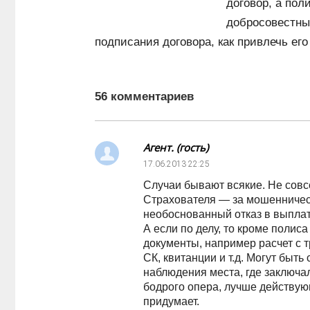
договор, а пол
добросовестным
подписания договора, как привлечь его
56 комментариев
Агент. (гость)
17.06.2013
22:25
Случаи бывают всякие. Не совсе
Страхователя — за мошенничест
необоснованный отказ в выплат
А если по делу, то кроме полис
документы, например расчет с 
СК, квитанции и т.д. Могут быть
наблюдения места, где заключал
бодрого опера, лучше действующ
придумает.