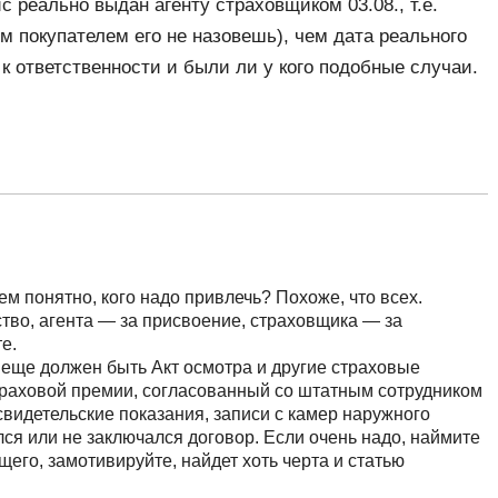
ис реально выдан агенту страховщиком 03.08., т.е.
 покупателем его не назовешь), чем дата реального
 к ответственности и были ли у кого подобные случаи.
м понятно, кого надо привлечь? Похоже, что всех.
во, агента — за присвоение, страховщика — за
е.
а еще должен быть Акт осмотра и другие страховые
траховой премии, согласованный со штатным сотрудником
 свидетельские показания, записи с камер наружного
ся или не заключался договор. Если очень надо, наймите
его, замотивируйте, найдет хоть черта и статью