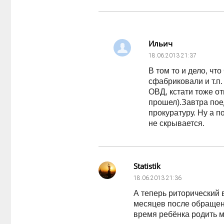
Ильич
18.06.2013
21:37
В том то и дело, чт
сфабриковали и т.п.
ОВД, кстати тоже от
прошел).Завтра поед
прокуратуру. Ну а п
не скрывается.
Statistik
18.06.2013
21:36
А теперь риторический в
месяцев после обращен
время ребёнка родить 