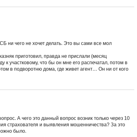
о СБ ни чего не хочет делать. Это вы сами все мол
казняк приготовил, правда не прислали (месяц
у к участковому, что бы он мне его распечатал, потом в
отом в подворотню дома, где живет агент… Он ни от кого
опрос. А чего это данный вопрос возник только через 10
ия страхователя и выявления мошенничества? За это
можно было.