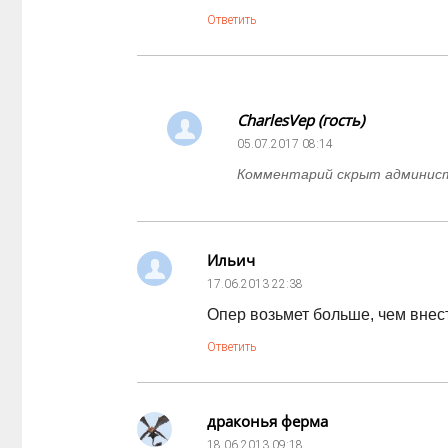
Ответить
CharlesVep (гость)
05.07.2017
08:14
Комментарий скрыт админи
Ильич
17.06.2013
22:38
Опер возьмет больше, чем внес
Ответить
драконья ферма
18.06.2013
09:18