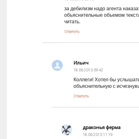
за дебилизм надо агента наказа
объяснительные объемом текста
читать.
Ответить
Ильич
18.06.2013
09:42
Коллеги! Хотел бы услышать 
объяснительную с исчезнувш
Ответить
драконья ферма
18.06.2013
11:19