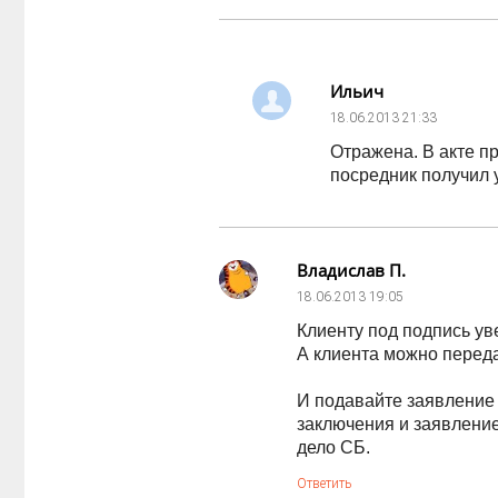
Ильич
18.06.2013
21:33
Отражена. В акте п
посредник получил у
Владислав П.
18.06.2013
19:05
Клиенту под подпись у
А клиента можно переда
И подавайте заявление 
заключения и заявлени
дело СБ.
Ответить