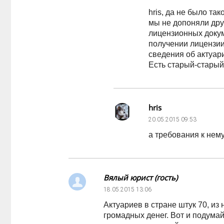
hris, да не было та
мы не допоняли дру
лицензионных докум
получении лицензии
сведения об актуар
Есть старый-старый 
hris
20.05.2015
09:53
а требования к нем
Вялый юрист (гость)
18.05.2015
13:06
Актуариев в стране штук 70, из
громадных денег. Вот и подумай