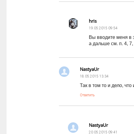
hris
19.05.2015
09:54
Вы вводите меня в з
а дальше см. п. 4, 7
NastyaUr
18.05.2015
13:34
Так в том то и дело, чт
Ответить
NastyaUr
20.05.2015
09:41