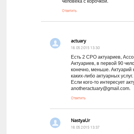
человека с корочкой.
Ответить
actuary
18.05.2015
13:30
Есть 2 СРО актуариев, Асс
Актуариев, в первой 90 чел
конечно, меньше. Актуарий 
каких-либо актуарных услуг.
Если кого-то интересует ак
anotheractuary@gmail.com.
Ответить
NastyaUr
18.05.2015
13:37