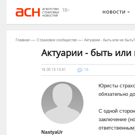
НОВОСТИ
Главная
Страховое сообщество
Актуарии - быть или не быть
Актуарии - быть или
18.05.15
10:41
16
Юристы страхо
обязательно д
С одной сторон
заключение (но
ответственным)
NastyaUr