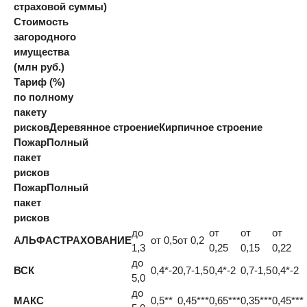
страховой суммы)
Стоимость
загородного
имущества
(млн руб.)
Тариф (%)
по полному
пакету
рисков
Деревянное строение
Кирпичное строение
Пожар
Полный
пакет
рисков
Пожар
Полный
пакет
рисков
до
от
от
от
АЛЬФАСТРАХОВАНИЕ
от 0,5
от 0,2
1,3
0,25
0,15
0,22
до
ВСК
0,4*-2
0,7-1,5
0,4*-2
0,7-1,5
0,4*-2
5,0
до
МАКС
0,5**
0,45***
0,65***
0,35***
0,45***