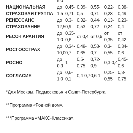
5,0
НАЦИОНАЛЬНАЯ
до
0,45-
0,39-
0,55-
0,22-
0,38-
СТРАХОВАЯ ГРУППА
1,5
0,71
0,5
0,71
0,28
0,49
РЕНЕССАНС
до
0,3-
0,32-
0,44-
0,13-
0,23-
СТРАХОВАНИЕ
12,5
0,9
0,53
0,72
0,24
0,4
до
0,35-
от
от
РЕСО-ГАРАНТИЯ
от 0,4
от 0,6
1,0
0,6
0,35
0,42
до
0,34-
0,48-
0,53-
0,3-
0,34-
РОСГОССТРАХ
10,0
0,7
0,65
0,7
0,55
0,6
до
0,5-
0,72-
0,45-
РОСНО
1
0,3-0,4
0,3
0,75
0,9
0,6
до
0,6-
0,25-
0,3-
СОГЛАСИЕ
0,4-0,7
0,6-1
1,0
0,1
0,55
0,75
*Для Москвы, Подмосковья и Санкт-Петербурга.
**Программа «Родной дом».
***Программа «МАКС-Классика».