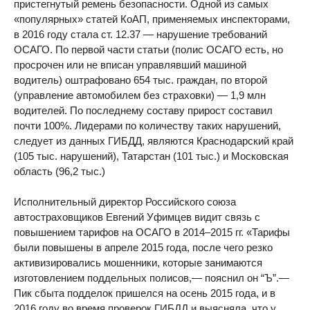
пристегнутый ремень безопасности. Одной из самых
«популярных» статей КоАП, применяемых инспекторами,
в 2016 году стала ст. 12.37 — нарушение требований
ОСАГО. По первой части статьи (полис ОСАГО есть, но
просрочен или не вписан управлявший машиной
водитель) оштрафовано 654 тыс. граждан, по второй
(управление автомобилем без страховки) — 1,9 млн
водителей. По последнему составу прирост составил
почти 100%. Лидерами по количеству таких нарушений,
следует из данных ГИБДД, являются Краснодарский край
(105 тыс. нарушений), Татарстан (101 тыс.) и Московская
область (96,2 тыс.)
Исполнительный директор Российского союза
автостраховщиков Евгений Уфимцев видит связь с
повышением тарифов на ОСАГО в 2014–2015 гг. «Тарифы
были повышены в апреле 2015 года, после чего резко
активизировались мошенники, которые занимаются
изготовлением поддельных полисов,— пояснил он “Ъ”.—
Пик сбыта подделок пришелся на осень 2015 года, и в
2016 году во время проверок ГИБДД и выясняла, что у