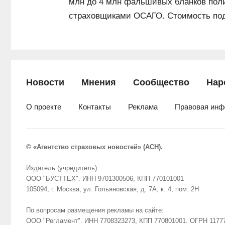
млн до 4 млн фальшивых бланков пол
страховщиками ОСАГО. Стоимость подд
Новости
Мнения
Сообщество
Нар
О проекте
Контакты
Реклама
Правовая инф
© «Агентство страховых новостей» (АСН).
Издатель (учредитель):
ООО "БУСТТЕХ". ИНН 9701300506, КПП 770101001
105094, г. Москва, ул. Гольяновская, д. 7А, к. 4, пом. 2Н
По вопросам размещения рекламы на сайте:
ООО "Регламент". ИНН 7708323273, КПП 770801001. ОГРН 1177