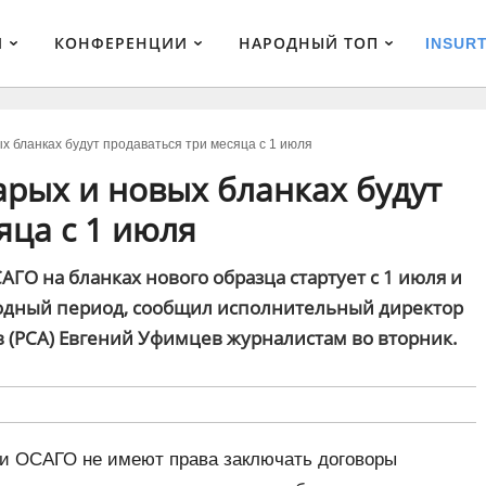
И
КОНФЕРЕНЦИИ
НАРОДНЫЙ ТОП
INSUR
 бланках будут продаваться три месяца с 1 июля
рых и новых бланках будут
яца с 1 июля
ГО на бланках нового образца стартует с 1 июля и
одный период, сообщил исполнительный директор
в (РСА) Евгений Уфимцев журналистам во вторник.
ки ОСАГО не имеют права заключать договоры