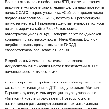
Если вы оказались в небольшом ДТП, после включения
аварийки и установки знака первым делом надо проверить
полис ОСАГО второго участника. «Сейчас выросло число
поддельных полисов ОСАГО, поэтому мы рекомендуем
прямо на месте ДТП проверять действительность полисов
по их номерам на сайте Российского союза
автостраховщиков (РСА)», – говорит юрист юридической
компании «Главстрахконтроль» Инна Жаврид. Если он
недействителен, сразу вызывайте ГИБДД –
европротоколом пользоваться нельзя.
Второй важный момент – максимально точная
документальная фиксация места и последствий ДТП с
помощью фото- и видеосъемки.
Для европротокола требуется четкое соблюдение правил
составления извещения о ДТП, предупреждает Михаил
Барышев, руководитель дирекции по урегулированию
убытков «Либерти страхования». Поэтому юристы
настоятельно рекомендуют заполнять их максимально
точно – в какой-то момент неверно заполненный пункт,