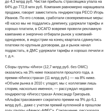
до 4,3 млрд руб. Чистая прибыль страховщика упала на
64% до 772,8 млн руб. Компания равномерно наращивала
продажи, говорит заместитель гендиректора РЕСО Игорь
Иванов. По его словам, сработали своевременные меры:
«В каско мы не поддались демпингу, удержали тарифы и
хорошо платили, в ОСАГО вовремя провели рекламную
кампанию и энергично отбирали рынок у компаний-
однодневок, в индустрии на конец квартала сдвинулись
платежи по крупным договорам, да и рынок начал
подрастать, в ДМС удержали тарифы и хорошо лечили и
т. д.».
Сборы группы «Инго» (12,7 млрд руб. без ОМС)
оказались на 3% ниже показателя прошлого года, а
премии «Ингосстраха» (11 млрд руб.) — на 8% ниже.
«Объем рынка в 2010 г. упадет, мы с коллегами лишь
спорим, насколько именно», — рассуждал недавно
гендиректор «Ингосстраха» Александр Григорьев.
«Альфастрахование» сократило премии на 9% до 6,1
млрд руб., даже с учетом премий купленной в прошлом
году группы «Авикос-АФЕС». Сокращение, рассказала