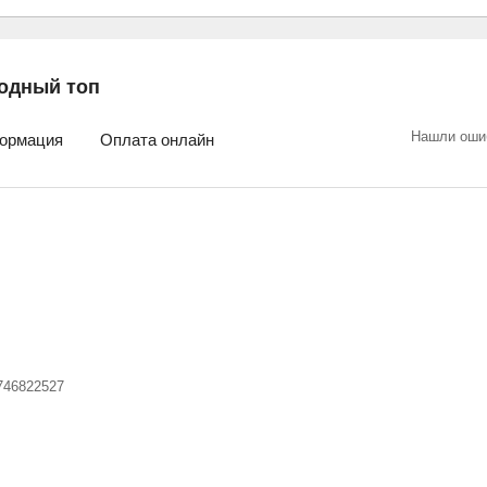
одный топ
Нашли оши
ормация
Оплата онлайн
746822527