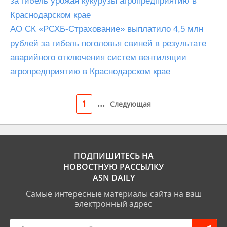
за гибель урожая кукурузы агропредприятию в
Краснодарском крае
АО СК «РСХБ-Страхование» выплатило 4,5 млн
рублей за гибель поголовья свиней в результате
аварийного отключения систем вентиляции
агропредприятию в Краснодарском крае
...
1
Следующая
ПОДПИШИТЕСЬ НА
НОВОСТНУЮ РАССЫЛКУ
ASN DAILY
Самые интересные материалы сайта на ваш
электронный адрес