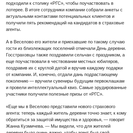
подходили к столику «РГС», чтобы поучаствовать в
лотерее. В итоге сотрудники компании собрали анкеты с
актуальными контактами потенциальных клиентов и
получили пять рекомендаций на кандидатов в страховые
агенты.
А в Веселово его жители и приехавшие по такому случаю
гости из близлежащих поселений отмечали День деревни.
Госстраховцы также поздравили сельчан с праздником, а
еще поучаствовали в чествовании местных юбиляров,
поздравив их с круглой датой и вручив каждому подарки
от компании. И, конечно, отдали дань подрастающему
поколению — вручили сувениры будущим первоклашкам
и провели интеллектуальный квиз. Самые эрудированные
участники получили полезные призы от «РГС».
«Еще мы в Веселово представили нового страхового
агента: теперь каждый житель деревни точно знает, к кому
обратиться за защитой имущества и здоровья, — говорит
Жанна Кузмичева. — Мы видели, что для жителей
деревни было очень важно, чтобы агент был свой,