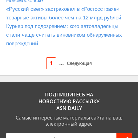
Новомосковске
«Русский свет» застраховал в «Росгосстрахе»
товарные активы более чем на 12 млрд рублей
Курьер под подозрением: кого автовладельцы
стали чаще считать виновником обнаруженных
повреждений
...
1
Следующая
ПОДПИШИТЕСЬ НА
НОВОСТНУЮ РАССЫЛКУ
ASN DAILY
Самые интересные материалы сайта на ваш
электронный адрес