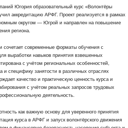
мпаний Югория образовательный курс «Волонтёры
чил аккредитацию АРФГ. Проект реализуется в рамках
номным округом — Югрой и направлен на повышение
ения региона.
 и сочетает современные форматы обучения с
ля выработки навыков принятия взвешенных
тирована с учётом региональных особенностей,
а и специфику занятости в различных отраслях
ждает качество и практическую ценность курса и
абирования с учётом реальных запросов трудовых
профессиональную деятельность.
ность как важную основу для уверенного принятия
ация курса в АРФГ и запуск волонтёрского движения
ом в финансовую безопасность населения субъекта и