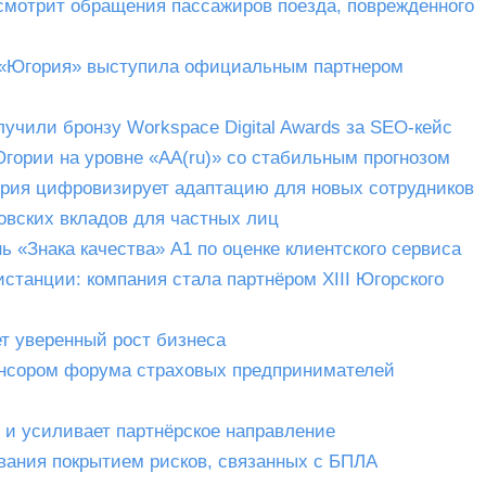
смотрит обращения пассажиров поезда, поврежденного
 «Югория» выступила официальным партнером
учили бронзу Workspace Digital Awards за SEO-кейс
гории на уровне «AA(ru)» со стабильным прогнозом
рия цифровизирует адаптацию для новых сотрудников
овских вкладов для частных лиц
 «Знака качества» А1 по оценке клиентского сервиса
станции: компания стала партнёром XIII Югорского
ет уверенный рост бизнеса
нсором форума страховых предпринимателей
и усиливает партнёрское направление
вания покрытием рисков, связанных с БПЛА