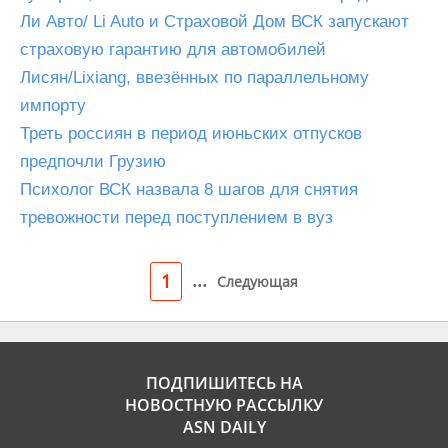
Ли Авто/ Li Auto и Страховой Дом ВСК запускают
страховую гарантию для автомобилей
Лисян/Lixiang, ввезённых по параллельному
импорту
Треть россиян в период июньских отпусков
предпочли Грузию
Психолог ВСК назвала 8 шагов для снятия
тревожности перед поступлением в вуз
...
1
Следующая
ПОДПИШИТЕСЬ НА
НОВОСТНУЮ РАССЫЛКУ
ASN DAILY