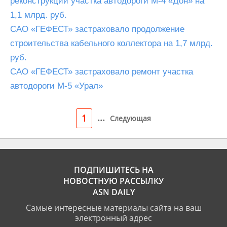
реконструкции участка автодороги М-4 «Дон» на
1,1 млрд. руб.
САО «ГЕФЕСТ» застраховало продолжение
строительства кабельного коллектора на 1,7 млрд.
руб.
САО «ГЕФЕСТ» застраховало ремонт участка
автодороги М-5 «Урал»
...
1
Следующая
ПОДПИШИТЕСЬ НА
НОВОСТНУЮ РАССЫЛКУ
ASN DAILY
Самые интересные материалы сайта на ваш
электронный адрес