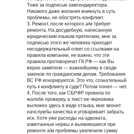
Тоже за подписью замгендиректора.
Никакого даже желания вникнуть в суть
проблемы, не обострять конфликт.
3. Ремонт, после которого а/м требует
ремонта, На досудебную, написанную
юридическим языком претензию, мне за
подписью этого же человека приходит
несодержательный ответ со ссылками на
правила компании, не важно, что эти
правила противоречат ГК РФ — как Вы
верно заметили — важнейшему в своде
законов по гражданским делам. Требования
ВС РФ игнорируются. Это что, сознательный
путь к конфликту в суде? Потом понял — нет.
4. После того, как СБРФР провела по
жалобе проверку, а текст ее черновика
выложен здесь в виде отзыва, мне звонит
начслужбы качества и уговаривает забрать
иск. Хотя уже расходы на адвоката,
измотанные нервы и выявившиеся при
ремонте а/м проблемы увеличили сумму