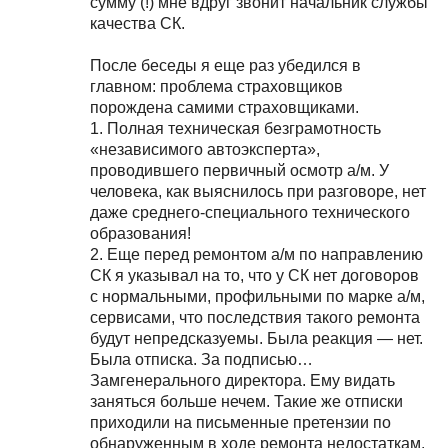
сумму (!) мне вдруг звонит начальник службы
качества СК.
После беседы я еще раз убедился в
главном: проблема страховщиков
порождена самими страховщиками.
1. Полная техническая безграмотность
«независимого автоэксперта»,
проводившего первичный осмотр а/м. У
человека, как выяснилось при разговоре, нет
даже среднего-специального технического
образования!
2. Еще перед ремонтом а/м по направлению
СК я указывал на то, что у СК нет договоров
с нормальными, профильными по марке а/м,
сервисами, что последствия такого ремонта
будут непредсказуемы. Была реакция — нет.
Была отписка. За подписью…
Замгенерального директора. Ему видать
заняться больше нечем. Такие же отписки
приходили на письменные претензии по
обнаруженным в ходе ремонта недостаткам.