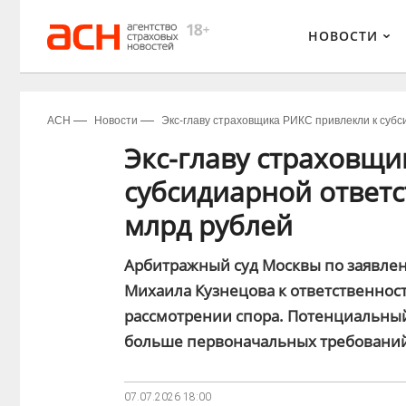
НОВОСТИ
АСН
Новости
Экс-главу страховщика РИКС привлекли к субс
Экс-главу страховщи
субсидиарной ответс
млрд рублей
Арбитражный суд Москвы по заявле
Михаила Кузнецова к ответственнос
рассмотрении спора. Потенциальный
больше первоначальных требовани
07.07.2026
18:00