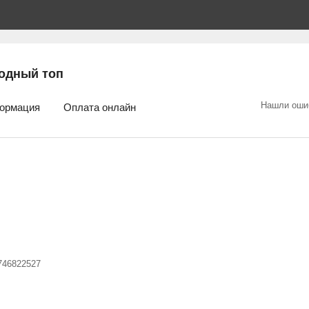
одный топ
Нашли оши
ормация
Оплата онлайн
746822527