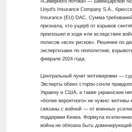
«Северного потока» — швейцарской No
Lloyd's Insurance Company S.A., брюсс
Insurance (EU) DAC. Сумма требовани
признала, что ущерб от взрывов сентя
произошел в ходе или вследствие вой
полисов «всех рисков». Решение по д
экспертизами по геополитике, взрывот
феврале 2024 года.
Центральный пункт мотивировки — суд
Эксперты обеих сторон сочли правдо
Украину и США, а также украинские нег
«более вероятного» не нужно: мотивы
связаны с войной — от военных усили
поддержки Киева. Формула исключения
война не обязана быть доминирующей