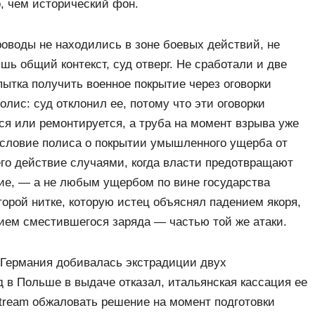
о, чем исторический фон.
роводы не находились в зоне боевых действий, не
ь общий контекст, суд отверг. Не сработали и две
ытка получить военное покрытие через оговорки
 полис: суд отклонил ее, потому что эти оговорки
ся или ремонтируется, а труба на момент взрыва уже
 условие полиса о покрытии умышленного ущерба от
его действие случаями, когда власти предотвращают
ние, — а не любым ущербом по вине государства
орой нитке, которую истец объяснял падением якоря,
ием сместившегося заряда — частью той же атаки.
 Германия добивалась экстрадиции двух
 в Польше в выдаче отказал, итальянская кассация ее
tream обжаловать решение на момент подготовки