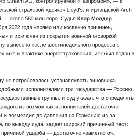
rd Stream AG, контролируемой «Газпромом», — к
ельской страховой «дочке» Lloyd's, и ирландской Arch
й — около 580 млн евро. Судья
Клэр Молдер
бря 2022 года «прямо или косвенно причинен,
ны» и исключен из покрытия военной оговоркой
елу вынесено после шестинедельного процесса с
ехнике и практике энергострахования; иск был подан в
у не потребовалось устанавливать виновника.
подобными исполнителями три государства — Россию,
осударственные группы, и суд указал, что определять
 каждого из возможных исполнителей достаточно
й и возмездия до давления на Германию из-за
, по выводу суда, задает широкий причинный тест:
 причиной ущерба — достаточно «заметного»,