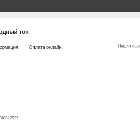
одный топ
Нашли оши
ормация
Оплата онлайн
746822527