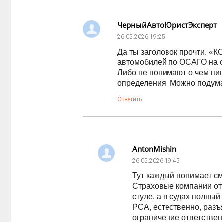
ЧерныйАвтоЮристЭксперт
26.05.2026
19:25
Да ты заголовок прочти. «К
автомобилей по ОСАГО на су
Либо не понимают о чем пи
определения. Можно подума
Ответить
AntonMishin
26.05.2026
19:45
Тут каждый понимает с
Страховые компании от
стуле, а в судах полный
РСА, естественно, раз
ограничение ответствен