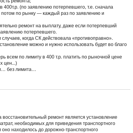
ость ремонта;
в 400т.р. (по заявлению потерпевшего, т.е. сначала
, потом по рынку — каждый раз по заявлению и
оятельно ремонт на выплату, даже если потерпевший
заявлению потерпевшего.
и случаев, когда СК действовала «противоправно».
становление можно и нужно использовать будет во благо
ь всем по лимиту в 400 т.р. платить по рыночной цене
 цен...)
и… без лимита…
на восстановительный ремонт является установление
атрат, необходимых для приведения транспортного
ом оно находилось до дорожно-транспортного