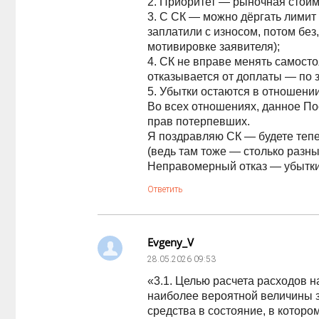
2. Приоритет — рыночная стоим
3. С СК — можно дёргать лимит 
заплатили с износом, потом без
мотивировке заявителя);
4. СК не вправе менять самост
отказывается от доплаты — по 
5. Убытки остаются в отношени
Во всех отношениях, данное По
прав потерпевших.
Я поздравляю СК — будете тепер
(ведь там тоже — столько разных
Неправомерный отказ — убытк
Ответить
Evgeny_V
28.05.2026
09:53
«3.1. Целью расчета расходов 
наиболее вероятной величины з
средства в состояние, в котор