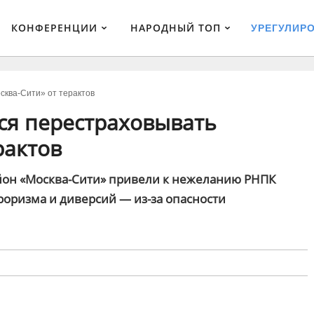
КОНФЕРЕНЦИИ
НАРОДНЫЙ ТОП
УРЕГУЛИР
сква-Сити» от терактов
ся перестраховывать
рактов
йон «Москва-Сити» привели к нежеланию РНПК
рроризма и диверсий — из-за опасности