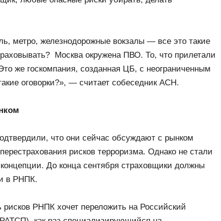
ль, метро, железнодорожные вокзалы — все это такие
траховывать? Москва окружена ПВО. То, что прилетали
Это же госкомпания, созданная ЦБ, с неограниченным
 такие оговорки?», — считает собеседник АСН.
ынком
одтвердили, что они сейчас обсуждают с рынком
ерестрахования рисков терроризма. Однако не стали
концепции. До конца сентября страховщики должны
и в РНПК.
ть рисков РНПК хочет переложить на Российский
(РАТСП), как раз специализирующийся на