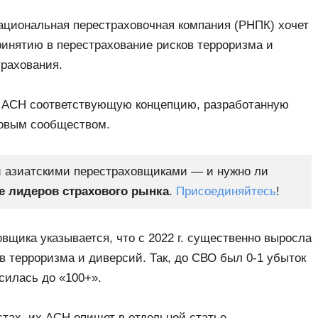
национальная перестраховочная компания (РНПК) хочет
принятию в перестрахование рисков терроризма и
трахования.
л АСН соответствующую концепцию, разработанную
ховым сообществом.
и азиатскими перестраховщиками — и нужно ли
 лидеров страхового рынка
.
Присоединяйтесь
!
вщика указывается, что с 2022 г. существенно выросла
в терроризма и диверсий. Так, до СВО был 0-1 убыток
ысилась до «100+».
тах, их АСН опишет в отдельной статье.