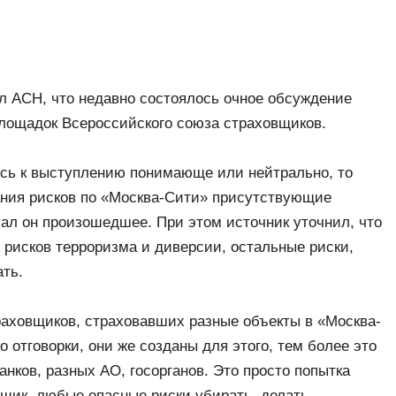
ал АСН, что недавно состоялось очное обсуждение
площадок Всероссийского союза страховщиков.
сь к выступлению понимающе или нейтрально, то
ания рисков по «Москва-Сити» присутствующие
ал он произошедшее. При этом источник уточнил, что
я рисков терроризма и диверсии, остальные риски,
ать.
раховщиков, страховавших разные объекты в «Москва-
 отговорки, они же созданы для этого, тем более это
нков, разных АО, госорганов. Это просто попытка
вщик, любые опасные риски убирать, делать