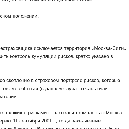
нсном положении.
рестраховщика исключается территория «Москва-Сити»
ть контроль кумуляции рисков, кратко указано в
ое скопление в страховом портфеле рисков, которые
 того же события (в данном случае теракта или
ритории.
в, схожих с рисками страхования комплекса «Москва-
ракт 11 сентября 2001 г., когда захваченные
ашни-близнецы Всемирного торгового центра в Нью-