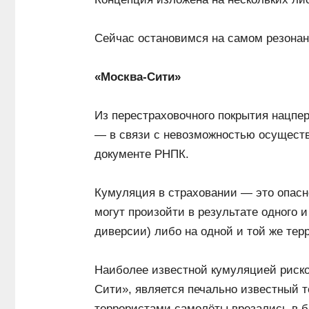
Сейчас остановимся на самом резона
«Москва-Сити»
Из перестраховочного покрытия нацпе
— в связи с невозможностью осуществи
документе РНПК.
Кумуляция в страховании — это опасн
могут произойти в результате одного и
диверсии) либо на одной и той же тер
Наиболее известной кумуляцией риско
Сити», является печально известный те
террористами самолёты врезались в б