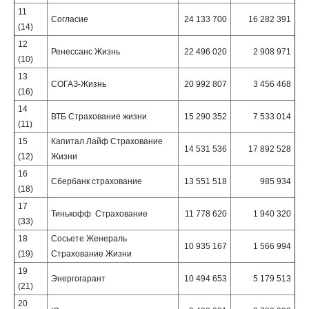
11
Согласие
24 133 700
16 282 391
(14)
12
Ренессанс Жизнь
22 496 020
2 908 971
(10)
13
СОГАЗ-Жизнь
20 992 807
3 456 468
(16)
14
ВТБ Страхование жизни
15 290 352
7 533 014
(11)
15
Капитал Лайф Страхование
14 531 536
17 892 528
(12)
Жизни
16
Сбербанк страхование
13 551 518
985 934
(18)
17
Тинькофф Страхование
11 778 620
1 940 320
(33)
18
Сосьете Женераль
10 935 167
1 566 994
(19)
Страхование Жизни
19
Энергогарант
10 494 653
5 179 513
(21)
20