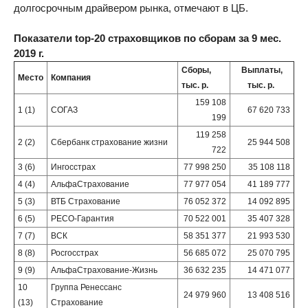
долгосрочным драйвером рынка, отмечают в ЦБ.
Показатели top-20 страховщиков по сборам за 9 мес.
2019 г.
Сборы,
Выплаты,
Место
Компания
тыс. р.
тыс. р.
159 108
1 (1)
СОГАЗ
67 620 733
199
119 258
2 (2)
Сбербанк страхование жизни
25 944 508
722
3 (6)
Ингосстрах
77 998 250
35 108 118
4 (4)
АльфаСтрахование
77 977 054
41 189 777
5 (3)
ВТБ Страхование
76 052 372
14 092 895
6 (5)
РЕСО-Гарантия
70 522 001
35 407 328
7 (7)
ВСК
58 351 377
21 993 530
8 (8)
Росгосстрах
56 685 072
25 070 795
9 (9)
АльфаСтрахование-Жизнь
36 632 235
14 471 077
10
Группа Ренессанс
24 979 960
13 408 516
(13)
Страхование