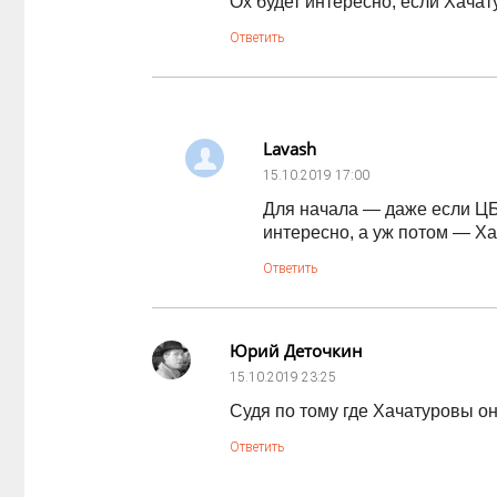
Ох будет интересно, если Хачат
Ответить
Lavash
15.10.2019
17:00
Для начала — даже если ЦБ 
интересно, а уж потом — Х
Ответить
Юрий Деточкин
15.10.2019
23:25
Судя по тому где Хачатуровы о
Ответить