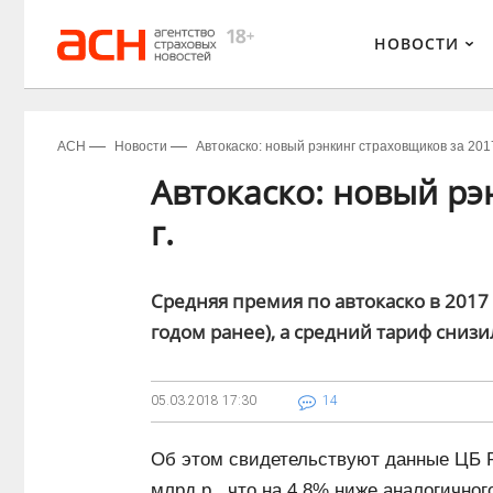
НОВОСТИ
АСН
Новости
Автокаско: новый рэнкинг страховщиков за 2017
Автокаско: новый рэ
г.
Средняя премия по автокаско в 2017 г
годом ранее), а средний тариф снизи
05.03.2018
17:30
14
Об этом свидетельствуют данные ЦБ РФ
млрд р., что на 4,8% ниже аналогичног