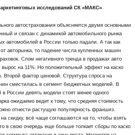
маркетинговых исследований СК «МАКС»
ьного автострахования объясняется двумя основными
нный и связан с динамикой автомобильного рынка
ых автомобилей в России только падали. А так как
 от авторынка, то падение числа купленных машин
раховок. Слом негативного тренда в продажах авто
ос вырос на 11%. Но положительный эффект на каско
в. Второй фактор ценовой. Структура спроса на
чин сместилась в сегмент бюджетных моделей. В
 в России девять модели стоят менее одного
рка ожидаемо ведет к тому, что средняя стоимость
можно отнести растущую популярность франшиз.
на скидку, всё чаще соглашаются на то, чтобы взять
то в свою очередь еще больше толкает сборы по каско
од сегмента автокаско в зону роста. Несмотря на