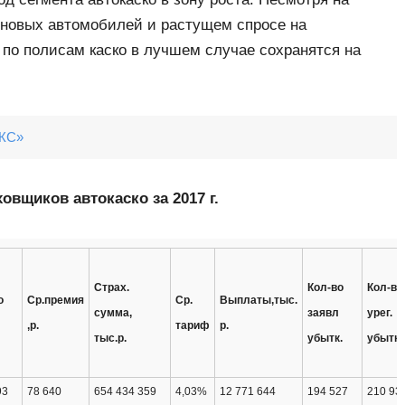
 новых автомобилей и растущем спросе на
 по полисам каско в лучшем случае сохранятся на
АКС»
овщиков автокаско за 2017 г.
Страх.
Кол-во
Кол-во
о
Ср.премия
Ср.
Выплаты,тыс.
сумма,
заявл
урег.
,р.
тариф
р.
тыс.р.
убытк.
убытк
93
78 640
654 434 359
4,03%
12 771 644
194 527
210 93