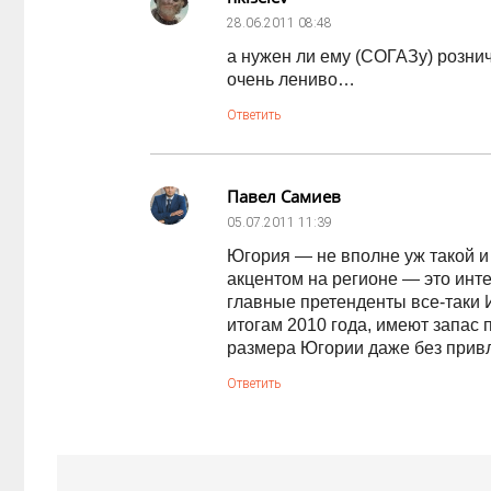
28.06.2011
08:48
а нужен ли ему (СОГАЗу) рознич
очень лениво…
Ответить
Павел Самиев
05.07.2011
11:39
Югория — не вполне уж такой и
акцентом на регионе — это инте
главные претенденты все-таки 
итогам 2010 года, имеют запас 
размера Югории даже без прив
Ответить