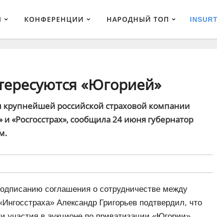
И
КОНФЕРЕНЦИИ
НАРОДНЫЙ ТОП
INSUR
тересуются «Югорией»
и крупнейшей российской страховой компании
 и «Росгосстрах», сообщила 24 июня губернатор
м.
подписанию соглашения о сотрудничестве между
«Ингосстраха» Александр Григорьев подтвердил, что
ти участия в аукционе по приватизации «Югории».