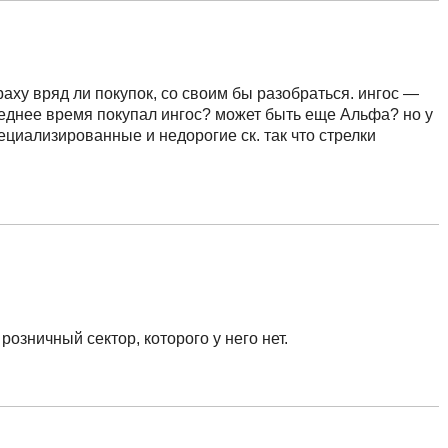
раху вряд ли покупок, со своим бы разобраться. ингос —
следнее время покупал ингос? может быть еще Альфа? но у
ециализированные и недорогие ск. так что стрелки
озничный сектор, которого у него нет.