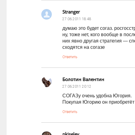
Stranger
27.06.2011
18:48
думаю это будет согаз. росгосст
ну, тоже нет, кого вообще в по
них явно другая стратегия — сп
сходятся на согазе
Ответить
Болотин Валентин
27.06.2011
20:12
СОГАЗу очень удобна Югория.
Покупая Югорию он приобретёт р
Ответить
nkiselev