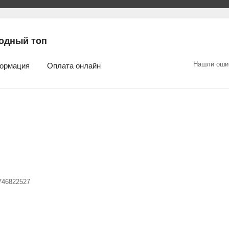
одный топ
Нашли оши
ормация
Оплата онлайн
746822527