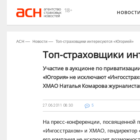
НОВОСТ
АСН
Новости
Топ-страховщики интересуются «Югорией»
Топ-страховщики ин
Участие в аукционе по приватизаци
«Югория» не исключают «Ингосстрах»
ХМАО Наталья Комарова журналиста
27.06.2011
08:30
5
На пресс-конференции, посвященной 
«Ингосстрахом» и ХМАО, гендиректор 
его компания не исключает возможнос