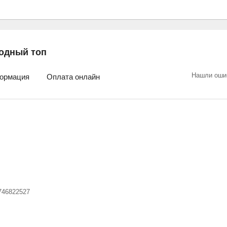
одный топ
Нашли оши
ормация
Оплата онлайн
746822527