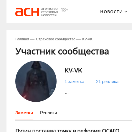
НОВОСТИ
Главная
Страховое сообщество
KV-VK
Участник сообщества
KV-VK
1 заметка
21 реплика
…
Заметки
Реплики
Путин поставил точку в реформе ОСАГО