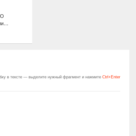
ГО
ции…
бку в тексте — выделите нужный фрагмент и нажмите
Сtrl+Enter