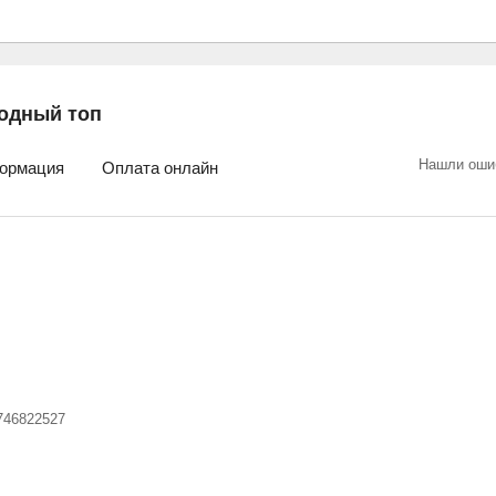
одный топ
Нашли оши
ормация
Оплата онлайн
746822527