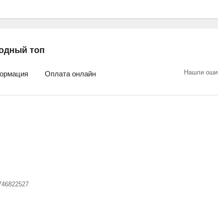
одный топ
Нашли оши
ормация
Оплата онлайн
746822527