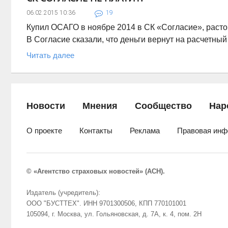
06.02.2015
10:36
19
Купил ОСАГО в ноябре 2014 в СК «Согласие», расторг
В Согласие сказали, что деньги вернут на расчетны
Читать далее
Новости
Мнения
Сообщество
Нар
О проекте
Контакты
Реклама
Правовая инф
© «Агентство страховых новостей» (АСН).
Издатель (учредитель):
ООО "БУСТТЕХ". ИНН 9701300506, КПП 770101001
105094, г. Москва, ул. Гольяновская, д. 7А, к. 4, пом. 2Н