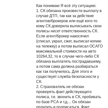
Как понимаю Я всё эту ситуацию:
1. СК обязана произвести выплату в
случае ДТП, так как за действие
агентов/брокеров или ещё кого-то
кому СК доверила выписывать свои
полисы несет ответственность СК.
Если агент/брокер накосячил
(списал, украл, сжег, выписал копию
на тележку) а потом выписал ОСАГО
максимальной стоимости на авто
10264,32, то в случае чего-либо СК
обязана выплатить пострадавшему,
а потом сама должна разбираться
как так получилось. Для этого и
существует служба безопасности у
СК.
2. Страхователь не обязан
проверять факт действующего
полиса, т.е. звонить в СК, пробивать
по базе РСА и т.д… Он обязан
оплатить и подписаться. Факт