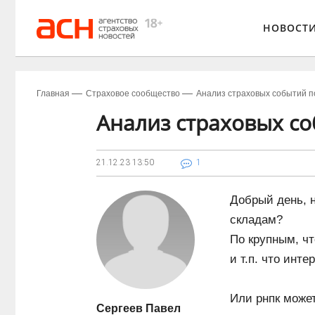
НОВОСТ
Главная
Страховое сообщество
Анализ страховых событий п
Анализ страховых со
21.12.23
13:50
1
Добрый день, н
складам?
По крупным, чт
и т.п. что инт
Или рнпк может
Сергеев Павел