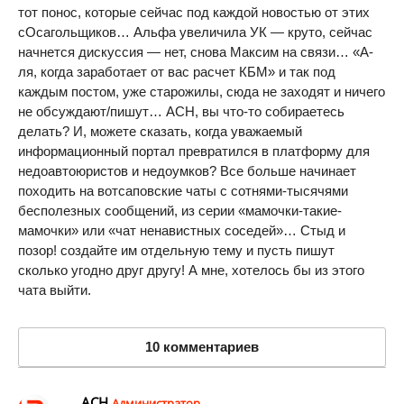
тот понос, которые сейчас под каждой новостью от этих
сОсагольщиков… Альфа увеличила УК — круто, сейчас
начнется дискуссия — нет, снова Максим на связи… «А-
ля, когда заработает от вас расчет КБМ» и так под
каждым постом, уже старожилы, сюда не заходят и ничего
не обсуждают/пишут… АСН, вы что-то собираетесь
делать? И, можете сказать, когда уважаемый
информационный портал превратился в платформу для
недоавтоюристов и недоумков? Все больше начинает
походить на вотсаповские чаты с сотнями-тысячями
бесполезных сообщений, из серии «мамочки-такие-
мамочки» или «чат ненавистных соседей»… Стыд и
позор! создайте им отдельную тему и пусть пишут
сколько угодно друг другу! А мне, хотелось бы из этого
чата выйти.
10 комментариев
АСН
Администратор