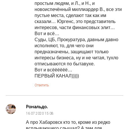
простым людям, и Л., и Н., и
новоиспечённый миллиардер В., все эти
пустые места, сделают так как им
сказали… Юргенс, это представитель
интересов, части финансовых элит…
Вот и всё…
Суды, ЦБ, Прокуратура, давным давно
исполняют, то, для чего они
предназначены, защищают только
интересы бизнеса, ну и не читая, тухло
отписываются по бытавухе.
Вот и всёёёёёё…
ПЕРВЫЙ КАНАЛ)))))
Ответить
Рональдо.
16.07.2020
15:08
А про Хабаровск кто то, кроме из редко
всплывающего слышал? А тем для