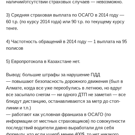
наличии/отсутствии страховых случаев — невозможно.
3) Средняя страховая выплата по ОСАГО в 2014 году —
60 т.р. (по курсу 2014 года) или 90 т.р. по текущему курсу
тенге.
4) Частотность обращений в 2014 году — 1 выплата на 95
полисов
5) Европротокола в Казахстане нет.
Вывод: большие штрафы за нарушение ПДД
— повышают безопасность дорожного движения (был в
Алмате, когда все уже переобулись в летнюю, но вдруг
все засыпало снегом — ни одного ДТП не заметил — все
блюдут дистанцию, останавливаются за метр до стоп-
линии и т.п.)
— работают как условная франшиза в ОСАГО (по
информации от местных страховщиков) по совокупности
последствий водители давно выработали для себя
формулу, что если ущерб менее 400$, то нет никакого