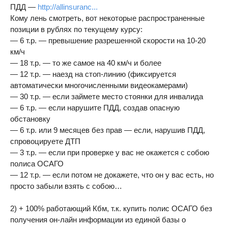
ПДД —
http://allinsuranc...
Кому лень смотреть, вот некоторые распространенные
позиции в рублях по текущему курсу:
— 6 т.р. — превышение разрешенной скорости на 10-20
км/ч
— 18 т.р. — то же самое на 40 км/ч и более
— 12 т.р. — наезд на стоп-линию (фиксируется
автоматически многочисленными видеокамерами)
— 30 т.р. — если займете место стоянки для инвалида
— 6 т.р. — если нарушите ПДД, создав опасную
обстановку
— 6 т.р. или 9 месяцев без прав — если, нарушив ПДД,
спровоцируете ДТП
— 3 т.р. — если при проверке у вас не окажется с собою
полиса ОСАГО
— 12 т.р. — если потом не докажете, что он у вас есть, но
просто забыли взять с собою…
2) + 100% работающий Кбм, т.к. купить полис ОСАГО без
получения он-лайн информации из единой базы о