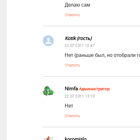
Делаю сам
Ответить
Kotik (гость)
22.07.2011
12:47
Нет (раньше был, но отобрали г
Ответить
Nimfa
Администратор
22.07.2011
13:10
Нет
Ответить
koromislo