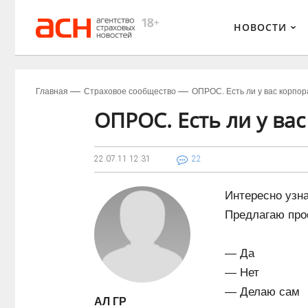
НОВОСТИ
Главная
Страховое сообщество
ОПРОС. Есть ли у вас корпо
ОПРОС. Есть ли у ва
22.07.11
12:31
22
Интересно узна
Предлагаю про
— Да
— Нет
— Делаю сам
АЛ ГР