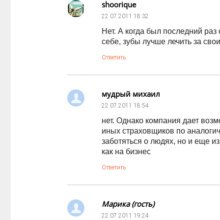
shoorique
22.07.2011
18:32
Нет. А когда был последний раз
себе, зубы лучше лечить за сво
Ответить
мудрый михаил
22.07.2011
18:54
нет. Однако компания дает воз
иных страховщиков по аналогичн
заботяться о людях, но и еще 
как на бизнес
Ответить
Марика (гость)
22.07.2011
19:24