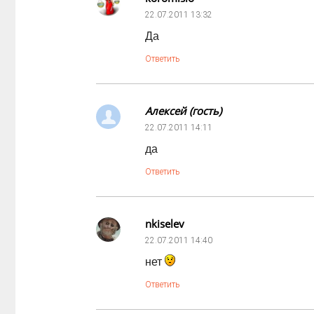
22.07.2011
13:32
Да
Ответить
Алексей (гость)
22.07.2011
14:11
да
Ответить
nkiselev
22.07.2011
14:40
нет
Ответить