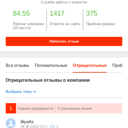
Служба заботы о клиентах
84.55
1417
375
Рейтинг компании
Ответов на сайте
Проблем решено
(10 место)
Написать отзыв
Все отзывы
Положительные
Отрицательные
Пробле
Отрицательные отзывы о компании
Выбрать тему
1
Оценка проверяется
Страхование жизни
liliyaAs
04.08.2026
15:21
5