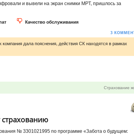
ифровали и вывели на экран снимки МРТ, пришлось за
лат
Качество обслуживания
3 КОММЕН
тк компания дала пояснения, действия СК находятся в рамках
Страхование ж
 страхованию
ования № 3301021995 по программе «Забота о будущем: