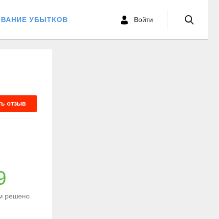
ОВАНИЕ УБЫТКОВ
Войти
ть отзыв
9
м решено