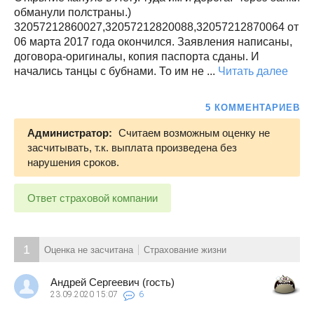
обманули полстраны.)
32057212860027,32057212820088,32057212870064 от
06 марта 2017 года окончился. Заявления написаны,
договора-оригиналы, копия паспорта сданы. И
начались танцы с бубнами. То им не ...
Читать далее
5 КОММЕНТАРИЕВ
Администратор:
Считаем возможным оценку не
засчитывать, т.к. выплата произведена без
нарушения сроков.
Ответ страховой компании
1
Оценка не засчитана
Страхование жизни
Андрей Сергеевич (гость)
23.09.2020
15:07
6