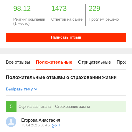
98.12
1473
229
Рейтинг компании
Ответов на сайте
Проблем решено
(1 место)
Написать отзыв
Все отзывы
Положительные
Отрицательные
Пробле
Положительные отзывы о страховании жизни
Выбрать тему
5
Оценка засчитана
Страхование жизни
Егорова Анастасия
13.04.2026
05:46
1