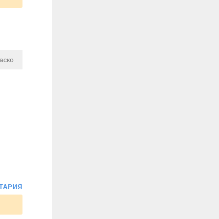
аско
ТАРИЯ