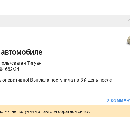
К
в автомобиле
Фольксваген Тигуан
94662/24
 оперативно! Выплата поступила на 3 й день после
2 КОММЕН
.к. мы не получили от автора обратной связи.