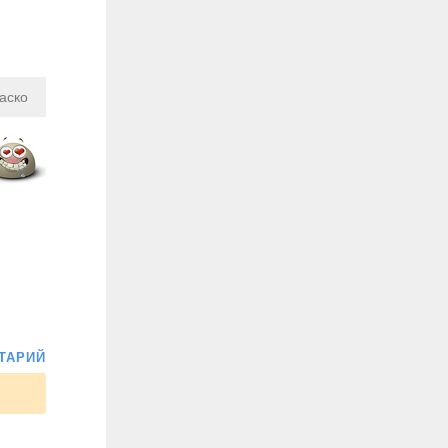
аско
ТАРИЙ