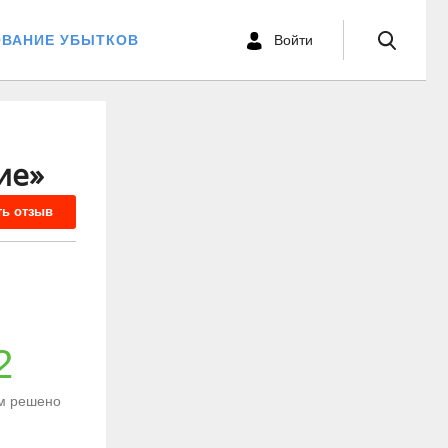
ОВАНИЕ УБЫТКОВ
Войти
ие»
ть отзыв
2
м решено