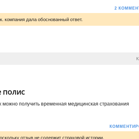
2 КОММЕН
.к. компания дала обоснованный ответ.
К
 полис
ак можно получить временная медицинская страхования
КОММЕНТИР
поскольку отзыв не содержит страховой истории.