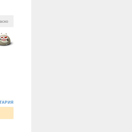
аско
ТАРИЯ