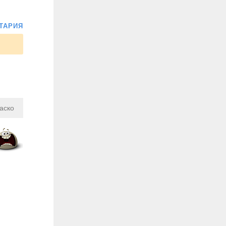
ТАРИЯ
аско