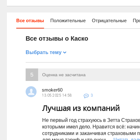
Все отзывы
Положительные
Отрицательные
Пр
Все отзывы о Каско
Выбрать тему
5
Оценка не засчитана
smoker60
13.05.2025
14:58
3
Лучшая из компаний
Не первый год страхуюсь в Зетта Страхов
которыми имел дело. Нравится всё: начин
сотрудниками и заканчивая страховыми 
для меня тариф и что очень ...
Читать дал