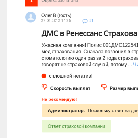
1
Оценка засчитана
Олег В (гость)
27.01.2012
14:26
51
ДМС в Ренессанс Страхов
Ужасная компания! Полис 001ДМС122541
мед.страхования. Сначала позвонил в ст
стоматологию один раз за 2 года страхов
говорят не страховой случай, потому ...
Ч
сплошной негатив!
Скорость выплат
Размер вып
Не рекомендую!
Администратор:
Поскольку ответ на да
Ответ страховой компании