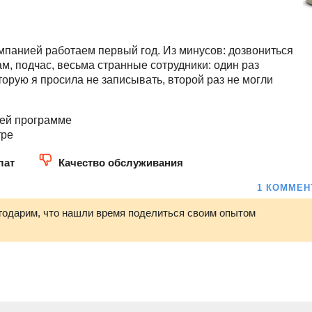
омпанией работаем первый год. Из минусов: дозвониться
ам, подчас, весьма странные сотрудники: один раз
оторую я просила не записывать, второй раз не могли
ией программе
тре
лат
Качество обслуживания
1 КОММЕН
годарим, что нашли время поделиться своим опытом