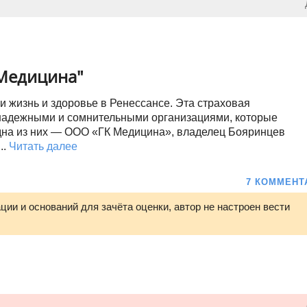
 Медицина"
 жизнь и здоровье в Ренессансе. Эта страховая
онадежными и сомнительными организациями, которые
дна из них — ООО «ГК Медицина», владелец Бояринцев
..
Читать далее
7 КОММЕНТ
ии и оснований для зачёта оценки, автор не настроен вести