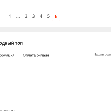
1
...
2
3
4
5
6
одный топ
Нашли оши
ормация
Оплата онлайн