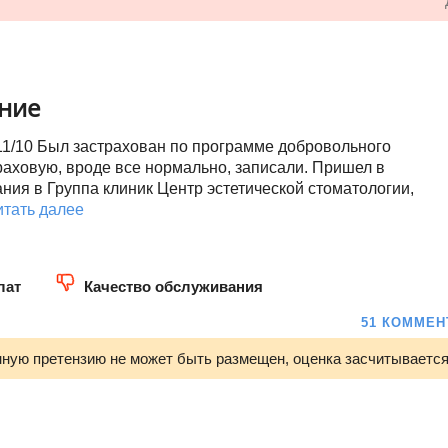
ание
1/10 Был застрахован по программе добровольного
раховую, вроде все нормально, записали. Пришел в
ания в Группа клиник Центр эстетической стоматологии,
итать далее
лат
Качество обслуживания
51 КОММЕН
нную претензию не может быть размещен, оценка засчитывается