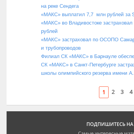
на реке Сендега
«МАКС» выплатил 7,7 млн рублей за 
«МАКС» во Владивостоке застраховал
рублей
«МАКС» застраховал по ОСОПО Самарс
и трубопроводов
Филиал СК «МАКС» в Барнауле обес
СК «МАКС» в Санкт-Петербурге застра
школы олимпийского резерва имени А.
2
3
4
1
ПОДПИШИТЕСЬ НА 
Самые интересные мате